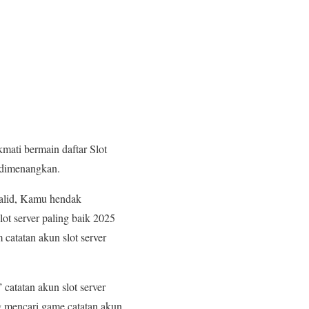
mati bermain daftar Slot
t dimenangkan.
 valid, Kamu hendak
lot server paling baik 2025
catatan akun slot server
catatan akun slot server
ng mencari game catatan akun