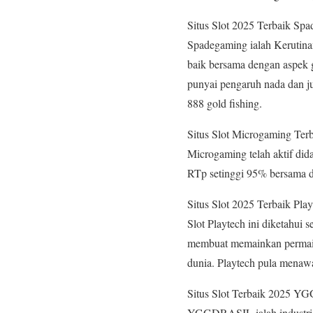
Situs Slot 2025 Terbaik Sp
Spadegaming ialah Kerutinan
baik bersama dengan aspek g
punyai pengaruh nada dan j
888 gold fishing.
Situs Slot Microgaming Ter
Microgaming telah aktif did
RTp setinggi 95% bersama d
Situs Slot 2025 Terbaik Pla
Slot Playtech ini diketahui
membuat memainkan permainan
dunia. Playtech pula menaw
Situs Slot Terbaik 2025 
YGGDRASIL ialah industri ba