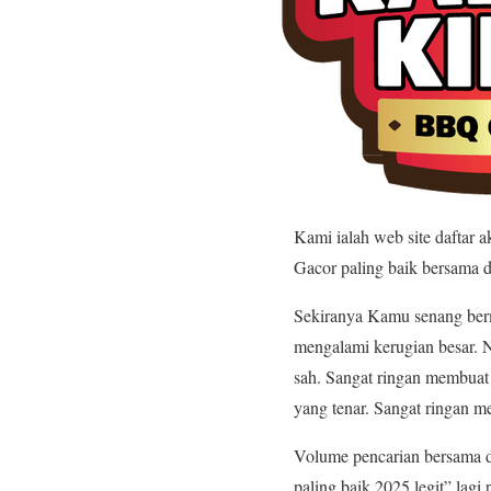
Kami ialah web site daftar 
Gacor paling baik bersama 
Sekiranya Kamu senang berma
mengalami kerugian besar.
sah. Sangat ringan membuat 
yang tenar. Sangat ringan 
Volume pencarian bersama de
paling baik 2025 legit” lag