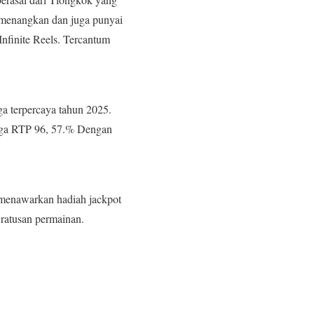
dimenangkan dan juga punyai
nfinite Reels. Tercantum
ga terpercaya tahun 2025.
juga RTP 96, 57.% Dengan
a menawarkan hadiah jackpot
 ratusan permainan.