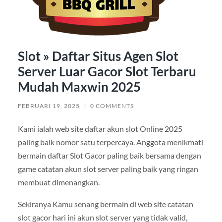
Slot » Daftar Situs Agen Slot
Server Luar Gacor Slot Terbaru
Mudah Maxwin 2025
FEBRUARI 19, 2025
/
0 COMMENTS
Kami ialah web site daftar akun slot Online 2025
paling baik nomor satu terpercaya. Anggota menikmati
bermain daftar Slot Gacor paling baik bersama dengan
game catatan akun slot server paling baik yang ringan
membuat dimenangkan.
Sekiranya Kamu senang bermain di web site catatan
slot gacor hari ini akun slot server yang tidak valid,