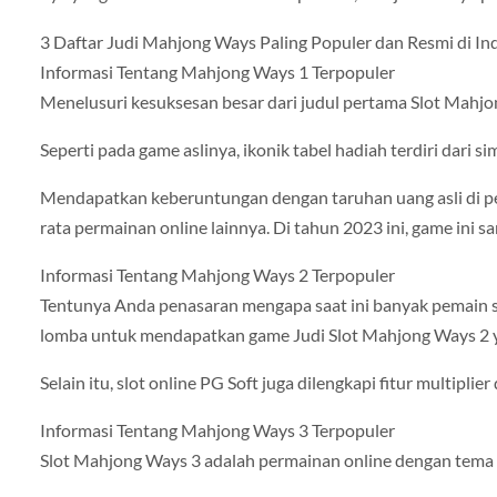
3
Daftar
Judi
Mahjong
Ways
Paling
Populer
dan
Resmi
di
In
Informasi
Tentang
Mahjong
Ways
1
Terpopuler
Menelusuri
kesuksesan
besar
dari
judul
pertama
Slot
Mahjo
Seperti
pada
game
aslinya,
ikonik
tabel
hadiah
terdiri
dari
si
Mendapatkan
keberuntungan
dengan
taruhan
uang
asli
di
p
rata
permainan
online
lainnya.
Di
tahun
2023
ini,
game
ini
sa
Informasi
Tentang
Mahjong
Ways
2
Terpopuler
Tentunya
Anda
penasaran
mengapa
saat
ini
banyak
pemain
lomba
untuk
mendapatkan
game
Judi
Slot
Mahjong
Ways
2
Selain
itu,
slot
online
PG
Soft
juga
dilengkapi
fitur
multiplier
Informasi
Tentang
Mahjong
Ways
3
Terpopuler
Slot
Mahjong
Ways
3
adalah
permainan
online
dengan
tema