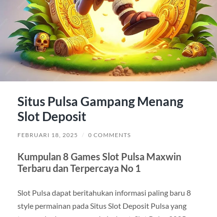
Situs Pulsa Gampang Menang
Slot Deposit
FEBRUARI 18, 2025
/
0 COMMENTS
Kumpulan 8 Games Slot Pulsa Maxwin
Terbaru dan Terpercaya No 1
Slot Pulsa dapat beritahukan informasi paling baru 8
style permainan pada Situs Slot Deposit Pulsa yang