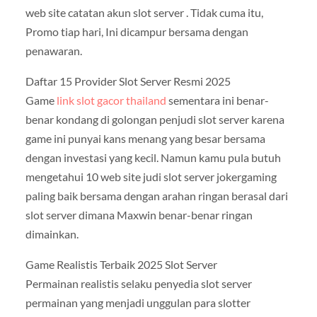
web site catatan akun slot server . Tidak cuma itu,
Promo tiap hari, Ini dicampur bersama dengan
penawaran.
Daftar 15 Provider Slot Server Resmi 2025
Game
link slot gacor thailand
sementara ini benar-
benar kondang di golongan penjudi slot server karena
game ini punyai kans menang yang besar bersama
dengan investasi yang kecil. Namun kamu pula butuh
mengetahui 10 web site judi slot server jokergaming
paling baik bersama dengan arahan ringan berasal dari
slot server dimana Maxwin benar-benar ringan
dimainkan.
Game Realistis Terbaik 2025 Slot Server
Permainan realistis selaku penyedia slot server
permainan yang menjadi unggulan para slotter