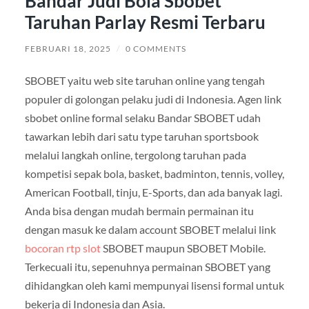
Bandar Judi Bola Sbobet
Taruhan Parlay Resmi Terbaru
FEBRUARI 18, 2025
/
0 COMMENTS
SBOBET yaitu web site taruhan online yang tengah
populer di golongan pelaku judi di Indonesia. Agen link
sbobet online formal selaku Bandar SBOBET udah
tawarkan lebih dari satu type taruhan sportsbook
melalui langkah online, tergolong taruhan pada
kompetisi sepak bola, basket, badminton, tennis, volley,
American Football, tinju, E-Sports, dan ada banyak lagi.
Anda bisa dengan mudah bermain permainan itu
dengan masuk ke dalam account SBOBET melalui link
bocoran rtp slot
SBOBET maupun SBOBET Mobile.
Terkecuali itu, sepenuhnya permainan SBOBET yang
dihidangkan oleh kami mempunyai lisensi formal untuk
bekerja di Indonesia dan Asia.