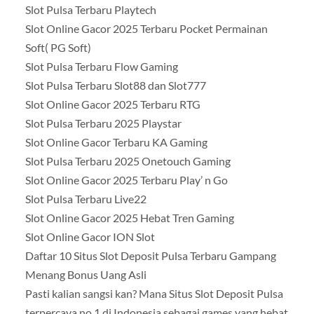
Slot Pulsa Terbaru Playtech
Slot Online Gacor 2025 Terbaru Pocket Permainan
Soft( PG Soft)
Slot Pulsa Terbaru Flow Gaming
Slot Pulsa Terbaru Slot88 dan Slot777
Slot Online Gacor 2025 Terbaru RTG
Slot Pulsa Terbaru 2025 Playstar
Slot Online Gacor Terbaru KA Gaming
Slot Pulsa Terbaru 2025 Onetouch Gaming
Slot Online Gacor 2025 Terbaru Play’ n Go
Slot Pulsa Terbaru Live22
Slot Online Gacor 2025 Hebat Tren Gaming
Slot Online Gacor ION Slot
Daftar 10 Situs Slot Deposit Pulsa Terbaru Gampang
Menang Bonus Uang Asli
Pasti kalian sangsi kan? Mana Situs Slot Deposit Pulsa
terpercaya no 1 di Indonesia sebagai games yang hebat