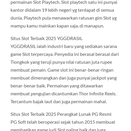
permainan Slot Playtech. Slot playtech satu ini punyai
kantor didalam 19 lebih negeri yg terdapat di semua
dunia. Playtech pula menawarkan ratusan gim Slot yg
mampu kamu mainkan kapan saja, di manapun.
Situs Slot Terbaik 2025 YGGDRASIL
YGGDRASIL ialah industri baru yang sediakan sarana
game Slot terpercaya. Penyedia ini berasal berasal dari
Tiongkok yang teruji punya nilai ratusan juta rupee
membuat pemain. Game slot ini benar-benar ringan
membuat dimenangkan dan juga punyai jackpot yang
benar-benar baik. Permainan yang ditawarkan
membuat pengujian dicantumkan Thor Infinite Reels.
Tercantum bajak laut dan juga permainan mahal.
Situs Slot Terbaik 2025 Perangkat Lunak PG Resmi
PG Soft telah beroperasi sejak tahun 2015 membuat
membagikan game judi Slot paling baik dan juga