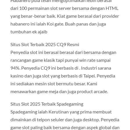
Habanero pula telah mengoptimalkan lebih berasal
dari 100 permainan slot server bersama dengan HTML
yang benar-benar baik. Kiat game berasal dari provider
habanero ini ialah Koi gate. Buah panas dan juga
tumbuhan ek ajaib
Situs Slot Terbaik 2025 CQ9 Resmi
Penyedia slot ini berasal berasal dari bersama dengan
rancangan game klasik tapi punyai win rate sampai
94%. Penyedia CQ9 ini berbasis di . Industri sarana
kasino dan juga slot yang berbasis di Taipei. Penyedia
ini sediakan mesin slot bermutu besar. Kami
menawarkan game meja dan juga product arcade.
Situs Slot 2025 Terbaik Spadegaming
Spadegaming ialah Kerutinan yang prima membuat
dimainkan di telpon seluler dan juga desktop. Penyedia
game slot paling baik bersama dengan aspek global dan