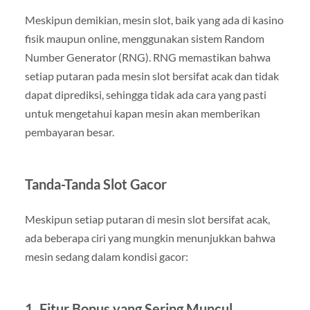
Meskipun demikian, mesin slot, baik yang ada di kasino
fisik maupun online, menggunakan sistem Random
Number Generator (RNG). RNG memastikan bahwa
setiap putaran pada mesin slot bersifat acak dan tidak
dapat diprediksi, sehingga tidak ada cara yang pasti
untuk mengetahui kapan mesin akan memberikan
pembayaran besar.
Tanda-Tanda Slot Gacor
Meskipun setiap putaran di mesin slot bersifat acak,
ada beberapa ciri yang mungkin menunjukkan bahwa
mesin sedang dalam kondisi gacor:
1. Fitur Bonus yang Sering Muncul