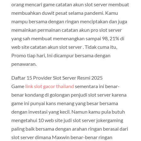
orang mencari game catatan akun slot server membuat
membuahkan duwit pesat selama pandemi. Kamu
mampu bersama dengan ringan menciptakan dan juga
memainkan permainan catatan akun pro slot server
yang sah membuat memenangkan sampai 98, 21% di
web site catatan akun slot server . Tidak cuma itu,
Promo tiap hari, Ini dicampur bersama dengan
penawaran.
Daftar 15 Provider Slot Server Resmi 2025
Game
link slot gacor thailand
sementara ini benar-
benar kondang di golongan penjudi slot server karena
game ini punyai kans menang yang besar bersama
dengan investasi yang kecil. Namun kamu pula butuh
mengetahui 10 web site judi slot server jokergaming
paling baik bersama dengan arahan ringan berasal dari
slot server dimana Maxwin benar-benar ringan