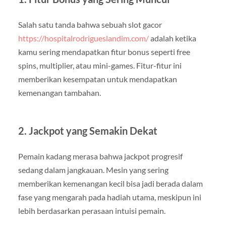
Salah satu tanda bahwa sebuah slot gacor
https://hospitalrodrigueslandim.com/
adalah ketika
kamu sering mendapatkan fitur bonus seperti free
spins, multiplier, atau mini-games. Fitur-fitur ini
memberikan kesempatan untuk mendapatkan
kemenangan tambahan.
2. Jackpot yang Semakin Dekat
Pemain kadang merasa bahwa jackpot progresif
sedang dalam jangkauan. Mesin yang sering
memberikan kemenangan kecil bisa jadi berada dalam
fase yang mengarah pada hadiah utama, meskipun ini
lebih berdasarkan perasaan intuisi pemain.