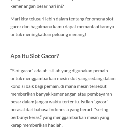
kemenangan besar hari ini?
Mari kita telusuri lebih dalam tentang fenomena slot
gacor dan bagaimana kamu dapat memanfaatkannya
untuk meningkatkan peluang menang!
Apa Itu Slot Gacor?
“Slot gacor” adalah istilah yang digunakan pemain
untuk menggambarkan mesin slot yang sedang dalam
kondisi baik bagi pemain, di mana mesin tersebut
memberikan banyak kemenangan atau pembayaran
besar dalam jangka waktu tertentu. Istilah “gacor”
berasal dari bahasa Indonesia yang berarti “sering
berbunyi keras,” yang menggambarkan mesin yang
kerap memberikan hadiah.