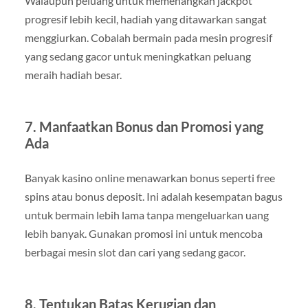
Walaupun peluang untuk memenangkan jackpot
progresif lebih kecil, hadiah yang ditawarkan sangat
menggiurkan. Cobalah bermain pada mesin progresif
yang sedang gacor untuk meningkatkan peluang
meraih hadiah besar.
7. Manfaatkan Bonus dan Promosi yang
Ada
Banyak kasino online menawarkan bonus seperti free
spins atau bonus deposit. Ini adalah kesempatan bagus
untuk bermain lebih lama tanpa mengeluarkan uang
lebih banyak. Gunakan promosi ini untuk mencoba
berbagai mesin slot dan cari yang sedang gacor.
8. Tentukan Batas Kerugian dan