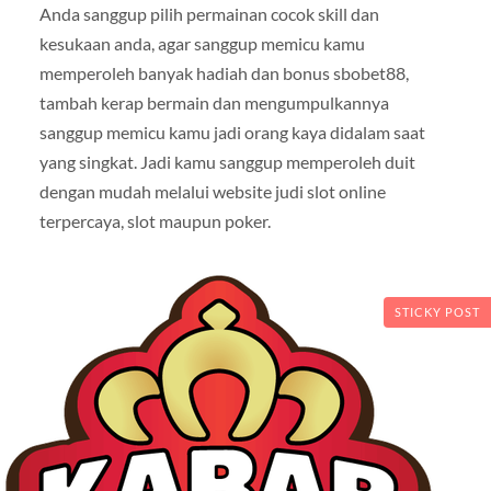
Anda sanggup pilih permainan cocok skill dan
kesukaan anda, agar sanggup memicu kamu
memperoleh banyak hadiah dan bonus sbobet88,
tambah kerap bermain dan mengumpulkannya
sanggup memicu kamu jadi orang kaya didalam saat
yang singkat. Jadi kamu sanggup memperoleh duit
dengan mudah melalui website judi slot online
terpercaya, slot maupun poker.
STICKY POST