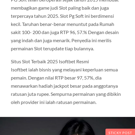
membagikan game judi Slot paling baik dan juga
terpercaya tahun 2025. Slot Pg Soft ini berdimensi
kecil. Taruhan benar-benar menuntut pada Rumah
sakit 100- 200 dan juga RTP 96, 57.% Dengan desain
yang indah dan juga menarik. Penyedia ini merilis
permainan Slot terupdate tiap bulannya.
Situs Slot Terbaik 2025 Isoftbet Resmi
Isoftbet ialah bisnis yang melayani keperluan semua
pemain. Dengan nilai RTP besar 97, 57%, dia
menawarkan hadiah jackpot besar pada anggotanya
ratusan juta rupee. Sempurna permainan yang dibikin
oleh provider ini ialah ratusan permainan.
STICKY POST