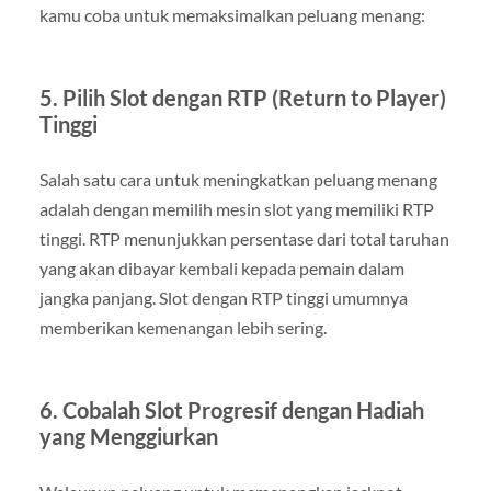
kamu coba untuk memaksimalkan peluang menang:
5. Pilih Slot dengan RTP (Return to Player)
Tinggi
Salah satu cara untuk meningkatkan peluang menang
adalah dengan memilih mesin slot yang memiliki RTP
tinggi. RTP menunjukkan persentase dari total taruhan
yang akan dibayar kembali kepada pemain dalam
jangka panjang. Slot dengan RTP tinggi umumnya
memberikan kemenangan lebih sering.
6. Cobalah Slot Progresif dengan Hadiah
yang Menggiurkan