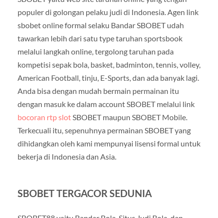
populer di golongan pelaku judi di Indonesia. Agen link
sbobet online formal selaku Bandar SBOBET udah
tawarkan lebih dari satu type taruhan sportsbook
melalui langkah online, tergolong taruhan pada
kompetisi sepak bola, basket, badminton, tennis, volley,
American Football, tinju, E-Sports, dan ada banyak lagi.
Anda bisa dengan mudah bermain permainan itu
dengan masuk ke dalam account SBOBET melalui link
bocoran rtp slot
SBOBET maupun SBOBET Mobile.
Terkecuali itu, sepenuhnya permainan SBOBET yang
dihidangkan oleh kami mempunyai lisensi formal untuk
bekerja di Indonesia dan Asia.
SBOBET TERGACOR SEDUNIA
SBOBET88 yaitu Bandar Bola, Situs Judi Bola, dan