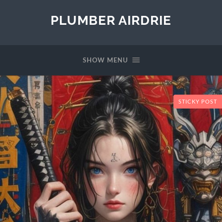
PLUMBER AIRDRIE
SHOW MENU
STICKY POST