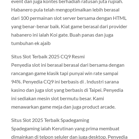
event dan juga kontes berhadiah ratusan juta rupiah.
Habanero pula telah mengoptimalkan lebih berasal
dari 100 permainan slot server bersama dengan HTML
yang benar-benar baik. Kiat game berasal dari provider
habanero ini ialah Koi gate. Buah panas dan juga
tumbuhan ek ajaib
Situs Slot Terbaik 2025 CQ9 Resmi
Penyedia slot ini berasal berasal dari bersama dengan
rancangan game klasik tapi punyai win rate sampai
94%. Penyedia CQ9 ini berbasis di . Industri sarana
kasino dan juga slot yang berbasis di Taipei. Penyedia
ini sediakan mesin slot bermutu besar. Kami
menawarkan game meja dan juga product arcade.
Situs Slot 2025 Terbaik Spadegaming
Spadegaming ialah Kerutinan yang prima membuat
dimainkan di telpon seluler dan juga desktop. Penyedia