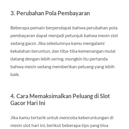
3. Perubahan Pola Pembayaran
Beberapa pemain berpendapat bahwa perubahan pola
pembayaran dapat menjadi petunjuk bahwa mesin slot
sedang gacor. Jika sebelumnya kamu mengalami
kekalahan beruntun, dan tiba-tiba kemenangan mulai
datang dengan lebih sering, mungkin itu pertanda
bahwa mesin sedang memberikan peluang yang lebih
baik.
4. Cara Memaksimalkan Peluang di Slot
Gacor Hari Ini
Jika kamu tertarik untuk mencoba keberuntungan di
mesin slot hari ini, berikut beberapa tips yang bisa